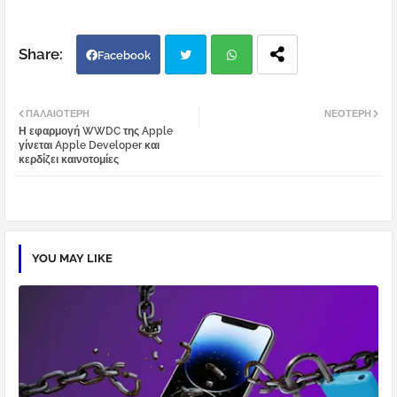
Facebook
Twi
Wh
ΠΑΛΑΙΌΤΕΡΗ
ΝΕΌΤΕΡΗ
Η εφαρμογή WWDC της Apple
tter
atsa
γίνεται Apple Developer και
κερδίζει καινοτομίες
pp
YOU MAY LIKE