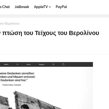
e Chat
Jailbreak
AppleTV
PayPal
 του Βερολίνου
ν πτώση του Τείχους του Βερολίνου