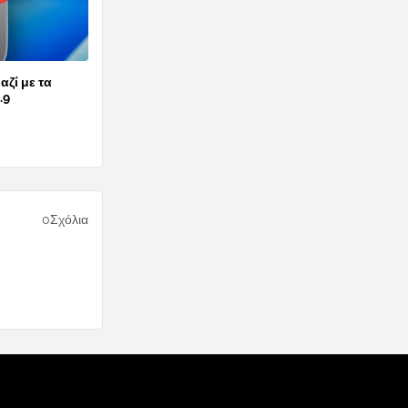
αζί με τα
.9
0Σχόλια