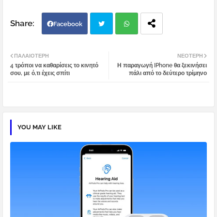
Facebook
Twi
Wh
ΠΑΛΑΙΌΤΕΡΗ
ΝΕΌΤΕΡΗ
4 τρόποι να καθαρίσεις το κινητό
Η παραγωγή IPhone θα ξεκινήσει
tter
atsa
σου, με ό,τι έχεις σπίτι
πάλι από το δεύτερο τρίμηνο
pp
YOU MAY LIKE