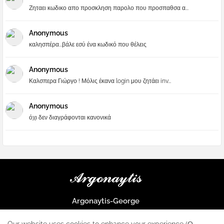
Ζηταει κωδικο απο προσκληση παρολο που προσπαθσα α...
Anonymous
καλησπέρα...βάλε εσύ ένα κωδικό που θέλεις
Anonymous
Καλσπερα Γιώργο ! Μόλις έκανα login μου ζητάει inv...
Anonymous
όχι δεν διαγράφονται κανονικά
Argonaytis-George
Μια μεγάλη παρέα που μαθαίνουμε τα πάντα για την Apple και ο
μοναδικός σταθμός για κάθε iphone