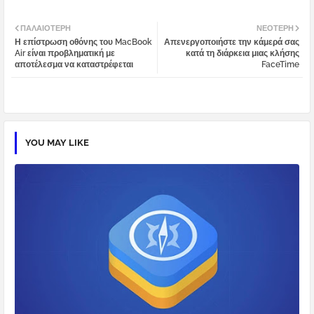
Twi
Wh
ΠΑΛΑΙΌΤΕΡΗ
ΝΕΌΤΕΡΗ
Η επίστρωση οθόνης του MacBook
Απενεργοποιήστε την κάμερά σας
tter
atsa
Air είναι προβληματική με
κατά τη διάρκεια μιας κλήσης
αποτέλεσμα να καταστρέφεται
FaceTime
pp
YOU MAY LIKE