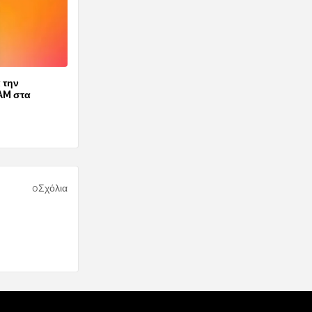
 την
AM στα
0Σχόλια