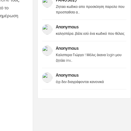
hone τους.
PANOS027
Ζηταει κωδικο απο προσκληση παρολο που
πό το
προσπαθσα α...
ενημέρωση
Anonymous
καλησπέρα...βάλε εσύ ένα κωδικό που θέλεις
Anonymous
Καλσπερα Γιώργο ! Μόλις έκανα login μου
ζητάει inv...
Anonymous
όχι δεν διαγράφονται κανονικά