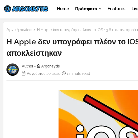
Home
Πρόσφατα
Features
Liv
Αρχική σελίδα
Η Apple δεν υπογράφει πλέον το iOS 13.6 η επαναφορά
Η Apple δεν υπογράφει πλέον το iO
αποκλείστηκαν
Author -
Argonaytis
Αυγούστου 20, 2020
1 minute read