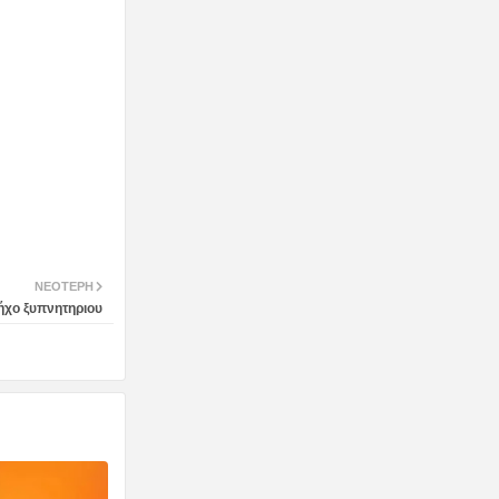
ΝΕΌΤΕΡΗ
 ήχο ξυπνητηριου