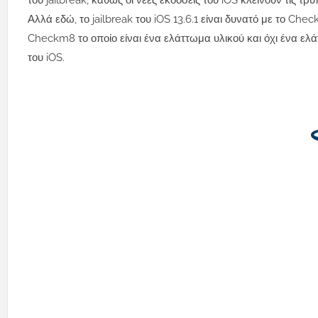
του jailbreak, καθώς οι νέες εκδόσεις του iOS κλείνουν τις 
Αλλά εδώ,
το jailbreak του iOS 13.6.1 είναι δυνατό με το Chec
Checkm8 το οποίο είναι ένα ελάττωμα υλικού και όχι ένα ελ
του iOS.