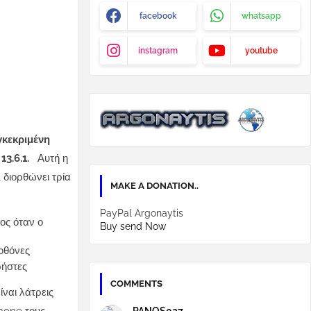
facebook
whatsapp
instagram
youtube
γκεκριμένη
 13.6.1.
Αυτή η
, διορθώνει τρία
MAKE A DONATION..
PayPal Argonaytis
ος όταν ο
Buy send Now
οθόνες
ρήστες
COMMENTS
ίναι λάτρεις