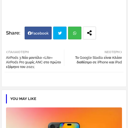
Facebook
Twi
Wh
ΠΑΛΑΙΌΤΕΡΗ
ΝΕΌΤΕΡΗ
AirPods 3:Νέο μοντέλο «Lite»
Το Google Stadia είναι πλέον
tter
atsa
AirPods Pro χωρίς ANC στο πρώτο
διαθέσιμο σε iPhone και iPad
εξάμηνο του 2021;
pp
YOU MAY LIKE