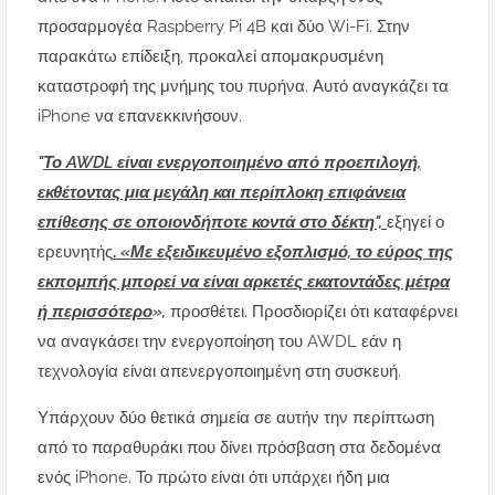
προσαρμογέα Raspberry Pi 4B και δύο Wi-Fi. Στην
παρακάτω επίδειξη, προκαλεί απομακρυσμένη
καταστροφή της μνήμης του πυρήνα.
Αυτό αναγκάζει τα
iPhone να επανεκκινήσουν.
"
Το AWDL είναι ενεργοποιημένο από προεπιλογή,
εκθέτοντας μια μεγάλη και περίπλοκη επιφάνεια
επίθεσης σε οποιονδήποτε κοντά στο δέκτη",
εξηγεί ο
ερευνητής
.
«Με εξειδικευμένο εξοπλισμό, το εύρος της
εκπομπής μπορεί να είναι αρκετές εκατοντάδες μέτρα
ή περισσότερο
»,
προσθέτει.
Προσδιορίζει ότι καταφέρνει
να αναγκάσει την ενεργοποίηση του AWDL εάν η
τεχνολογία είναι απενεργοποιημένη στη συσκευή.
Υπάρχουν δύο θετικά σημεία σε αυτήν την περίπτωση
από το παραθυράκι που δίνει πρόσβαση στα δεδομένα
ενός iPhone.
Το πρώτο είναι ότι υπάρχει ήδη μια