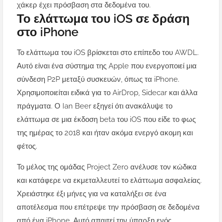
χάκερ έχει πρόσβαση στα δεδομένα του.
Το ελάττωμα του iOS σε δράση
στο iPhone
Το ελάττωμα του iOS βρίσκεται στο επίπεδο του AWDL.
Αυτό είναι ένα σύστημα της Apple που ενεργοποιεί μια
σύνδεση P2P μεταξύ συσκευών, όπως τα iPhone.
Χρησιμοποιείται ειδικά για το AirDrop, Sidecar και άλλα
πράγματα.
Ο Ian Beer εξηγεί ότι ανακάλυψε το
ελάττωμα σε μια έκδοση beta του iOS που είδε το φως
της ημέρας το 2018 και ήταν ακόμα ενεργό ακομη και
φέτος.
Το μέλος της ομάδας Project Zero ανέλυσε τον κώδικα
και κατάφερε να εκμεταλλευτεί το ελάττωμα ασφαλείας.
Χρειάστηκε έξι μήνες για να καταλήξει σε ένα
αποτέλεσμα που επέτρεψε την πρόσβαση σε δεδομένα
από ένα iPhone.
Αυτό απαιτεί την ύπαρξη ενός