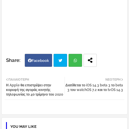
Facebook
Twi
Wh
ΠΑΛΑΙΌΤΕΡΗ
ΝΕΌΤΕΡΗ
Η Apple θα επιστρέψει στην
Διατίθεται το iOS 14.3 beta 3 το beta
tter
atsa
κορυφή της αγοράς κινητής
3 του watchOS 7.2 και το tvOS 14.3
τηλεφωνίας το 4ο τρίμηνο του 2020
pp
YOU MAY LIKE