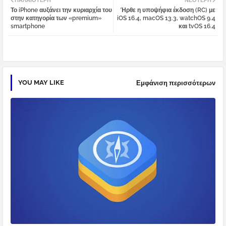
ΠΑΛΑΙΌΤΕΡΗ
ΝΕΌΤΕΡΗ
Το iPhone αυξάνει την κυριαρχία του
Ήρθε η υποψήφια έκδοση (RC) με
tter
atsa
στην κατηγορία των «premium»
iOS 16.4, macOS 13.3, watchOS 9.4
smartphone
και tvOS 16.4
pp
YOU MAY LIKE
Εμφάνιση περισσότερων