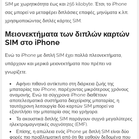
SIM με χωρητικότητα έως και 256 kilobyte. Έτσι, το iPhone
σας μπορεί να μεταφέρει διπλάσιες επαφές, μηνύματα κ.λπ.
χρησιμοποιώντας διπλές κάρτες SIM.
Μειονεκτήματα των διπλών καρτών
SIM στο iPhone
Ενώ το iPhone με διπλή SIM έχει πολλά πλεονεκτήματα,
υπάρχουν και μερικά μειονεκτήματα που πρέπει να
γνωρίζετε.
Αφήνει πιθανό αντίκτυπο στη διάρκεια ζωής της
μπαταρίας του iPhone, παρέχοντας μικρότερους χρόνους
αναμονής. Ενώ τα σύγχρονα iPhone διαθέτουν
αποτελεσματικά συστήματα διαχείρισης μπαταρίας, η
ταυτόχρονη λειτουργία δύο καρτών SIM μπορεί να
εξαντλήσει την μπαταρία σας πιο γρήγορα.
Τα ακουστικά διπλής SIM παράγουν συχνά μεγαλύτερες
ηλεκτρομαγνητικές συχνότητες (EMF).
Επίσης, η απώλεια ενός iPhone με διπλή SIM είναι δύο
φορές πιο προβληματική από ότι θα χαθούν δεδομένα που