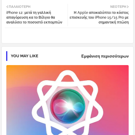
Twi
Wh
ΠΑΛΑΙΌΤΕΡΗ
ΝΕΌΤΕΡΗ
iPhone 12: μετά τη γαλλική
Η Apple αποκαλύπτει το κόστος
tter
atsa
απαγόρευση κα το Βέλγιο θα
επισκευής του iPhone 15/15 Pro με
αναλύσει το ποσοστό εκπομπών
σημαντική πτώση
pp
YOU MAY LIKE
Εμφάνιση περισσότερων