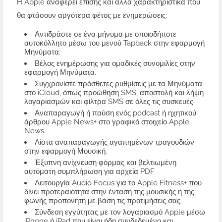
Η Apple αναφέρει επίσης και άλλα χαρακτηριστικά που
θα φτάσουν αργότερα φέτος με ενημερώσεις:
Αντιδράστε σε ένα μήνυμα με οποιοδήποτε
αυτοκόλλητο μέσω του μενού Tapback στην εφαρμογή
Μηνύματα.
Βέλος ενημέρωσης για ομαδικές συνομιλίες στην
εφαρμογή Μηνύματα.
Συγχρονίστε πρόσθετες ρυθμίσεις με τα Μηνύματα
στο iCloud, όπως προώθηση SMS, αποστολή και λήψη
λογαριασμών και φίλτρα SMS σε όλες τις συσκευές.
Αναπαραγωγή ή παύση ενός podcast ή ηχητικού
άρθρου Apple News+ στο γραφικό στοιχείο Apple
News.
Λίστα αναπαραγωγής αγαπημένων τραγουδιών
στην εφαρμογή Μουσική.
Έξυπνη ανίχνευση φόρμας και βελτιωμένη
αυτόματη συμπλήρωση για αρχεία PDF.
Λειτουργία Audio Focus για το Apple Fitness+ που
δίνει προτεραιότητα στην ένταση της μουσικής ή της
φωνής προπονητή με βάση τις προτιμήσεις σας.
Σύνδεση εγγύτητας με τον λογαριασμό Apple μέσω
iPhone ή iPad που είναι ήδη συνδεδεμένο και