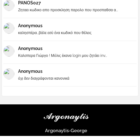
PANOS027
Ζηταει κωδικο απο προσκληση παρολο που προσπαθσα α...
Anonymous
καλησπέρα...βάλε εσύ ένα κωδικό που θέλεις
Anonymous
Καλσπερα Γιώργο ! Μόλις έκανα login μου ζητάει inv...
Anonymous
όχι δεν διαγράφονται κανονικά
Argonaytis-George
Μια μεγάλη παρέα που μαθαίνουμε τα πάντα για την Apple και ο