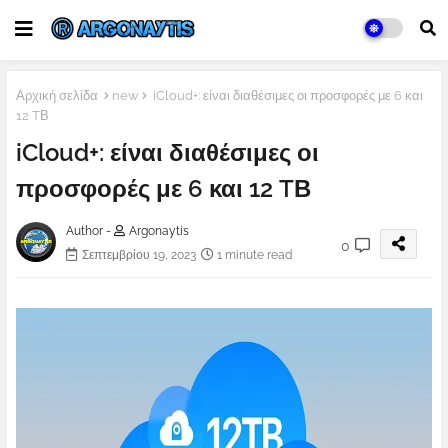
Αρχική σελίδα
new
iCloud+: είναι διαθέσιμες οι προσφορές με 6 και
12 TΒ
iCloud+: είναι διαθέσιμες οι
προσφορές με 6 και 12 TΒ
Author -
Argonaytis
0
Σεπτεμβρίου 19, 2023
1 minute read