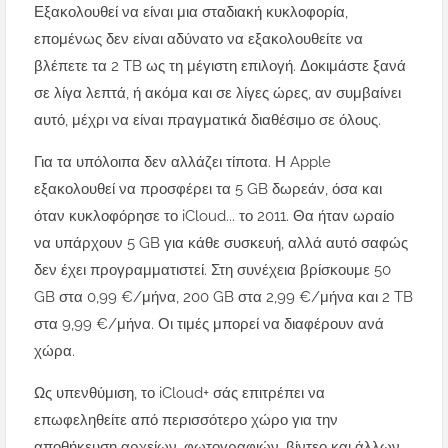
Εξακολουθεί να είναι μια σταδιακή κυκλοφορία,
επομένως δεν είναι αδύνατο να εξακολουθείτε να
βλέπετε τα 2 TB ως τη μέγιστη επιλογή. Δοκιμάστε ξανά
σε λίγα λεπτά, ή ακόμα και σε λίγες ώρες, αν συμβαίνει
αυτό, μέχρι να είναι πραγματικά διαθέσιμο σε όλους.
Για τα υπόλοιπα δεν αλλάζει τίποτα. Η Apple
εξακολουθεί να προσφέρει τα 5 GB δωρεάν, όσα και
όταν κυκλοφόρησε το iCloud... το 2011. Θα ήταν ωραίο
να υπάρχουν 5 GB για κάθε συσκευή, αλλά αυτό σαφώς
δεν έχει προγραμματιστεί. Στη συνέχεια βρίσκουμε 50
GB στα 0,99 €/μήνα, 200 GB στα 2,99 €/μήνα και 2 TB
στα 9,99 €/μήνα. Οι τιμές μπορεί να διαφέρουν ανά
χώρα.
Ως υπενθύμιση, το iCloud+ σάς επιτρέπει να
επωφεληθείτε από περισσότερο χώρο για την
αποθήκευση αρχείων, φωτογραφιών, βίντεο και άλλων