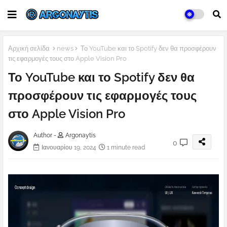
Αρχική σελίδα
news
Το YouTube και το Spotify δεν θα προσφέρουν
τις εφαρμογές τους στο Apple Vision Pro
Το YouTube και το Spotify δεν θα
προσφέρουν τις εφαρμογές τους
στο Apple Vision Pro
Author -
Argonaytis
0
Ιανουαρίου 19, 2024
1 minute read