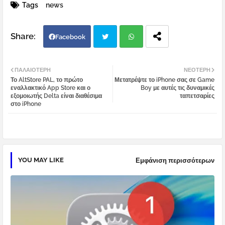
Tags
news
Facebook
Twi
Wh
ΠΑΛΑΙΌΤΕΡΗ
ΝΕΌΤΕΡΗ
Το AltStore PAL, το πρώτο
Μετατρέψτε το iPhone σας σε Game
tter
atsa
εναλλακτικό App Store και ο
Boy με αυτές τις δυναμικές
εξομοιωτής Delta είναι διαθέσιμα
ταπετσαρίες
στο iPhone
pp
YOU MAY LIKE
Εμφάνιση περισσότερων