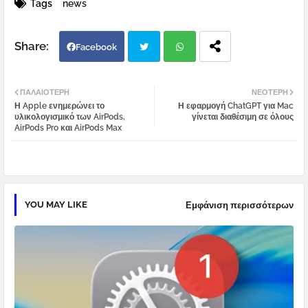
Tags
news
Facebook
Twi
Wh
ΠΑΛΑΙΌΤΕΡΗ
ΝΕΌΤΕΡΗ
Η Apple ενημερώνει το
Η εφαρμογή ChatGPT για Mac
tter
atsa
υλικολογισμικό των AirPods,
γίνεται διαθέσιμη σε όλους
AirPods Pro και AirPods Max
pp
YOU MAY LIKE
Εμφάνιση περισσότερων