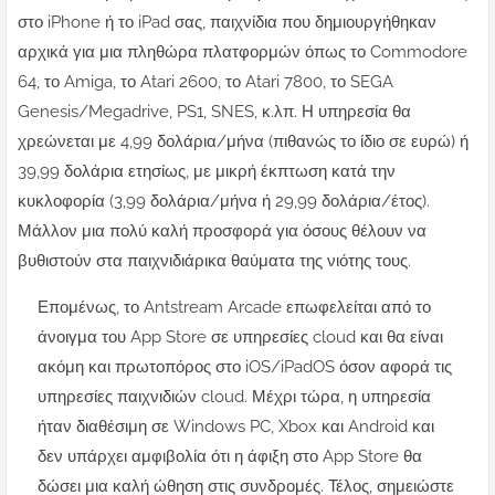
στο iPhone ή το iPad σας, παιχνίδια που δημιουργήθηκαν
αρχικά για μια πληθώρα πλατφορμών όπως το Commodore
64, το Amiga, το Atari 2600, το Atari 7800, το SEGA
Genesis/Megadrive, PS1, SNES, κ.λπ. Η υπηρεσία θα
χρεώνεται με 4,99 δολάρια/μήνα (πιθανώς το ίδιο σε ευρώ) ή
39,99 δολάρια ετησίως, με μικρή έκπτωση κατά την
κυκλοφορία (3,99 δολάρια/μήνα ή 29,99 δολάρια/έτος).
Μάλλον μια πολύ καλή προσφορά για όσους θέλουν να
βυθιστούν στα παιχνιδιάρικα θαύματα της νιότης τους.
Επομένως, το Antstream Arcade επωφελείται από το
άνοιγμα του App Store σε υπηρεσίες cloud και θα είναι
ακόμη και πρωτοπόρος στο iOS/iPadOS όσον αφορά τις
υπηρεσίες παιχνιδιών cloud. Μέχρι τώρα, η υπηρεσία
ήταν διαθέσιμη σε Windows PC, Xbox και Android και
δεν υπάρχει αμφιβολία ότι η άφιξη στο App Store θα
δώσει μια καλή ώθηση στις συνδρομές. Τέλος, σημειώστε