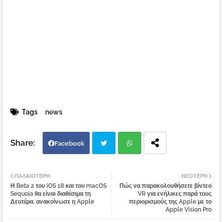
Tags
news
Facebook
Twi
Wh
ΠΑΛΑΙΌΤΕΡΗ
ΝΕΌΤΕΡΗ
Η Beta 2 του iOS 18 και του macOS
Πώς να παρακολουθήσετε βίντεο
tter
atsa
Sequoia θα είναι διαθέσιμα τη
VR για ενήλικες παρά τους
Δευτέρα, ανακοίνωσε η Apple
περιορισμούς της Apple με το
Apple Vision Pro
pp