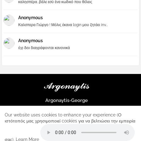
καλησπέρα...βάλε εσύ ένα κωδικό που θέλεις
Anonymous
Καλσπερα Γιώργο ! Μόλις έκανα login μου ζητάει inv...
Anonymous
όχι δεν διαγράφονται κανονικά
Argonaytis-George
Μια μεγάλη παρέα που μαθαίνουμε τα πάντα για την Apple και ο
μοναδικός σταθμός για κάθε iphone
Our website uses cookies to enhance your experience (Ο
ιστότοπός μας χρησιμοποιεί cookies για να βελτιώσει την εμπειρία
Home
About
Contact us
Privacy Policy
σας).
Learn More