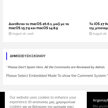
Διατίθεται το macOS 26.6.1, μαζί με τα
Το iOS 27 θ
macOS 15.7.9 και macOS 14.8.9
της μπαταρί
August 06, 2026
August 06,
ΔΗΜΟΣΊΕΥΣΗ ΣΧΟΛΊΟΥ
* Please Don't Spam Here. All the Comments are Reviewed by Admin.
Please Select Embedded Mode To show the Comment System.
*
Our website uses cookies to enhance your
Argonay
experience (Ο ιστότοπός μας χρησιμοποιεί
Μια μεγάλη
cookies για να βελτιώσει την εμπειρία σας).