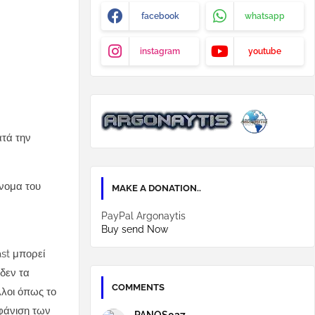
facebook
whatsapp
instagram
youtube
ατά την
νομα του
MAKE A DONATION..
PayPal Argonaytis
Buy send Now
ast μπορεί
δεν τα
COMMENTS
λλοι όπως το
μφάνιση των