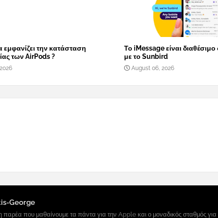
α εμφανίζει την κατάσταση
Το iMessage είναι διαθέσιμο
ας των AirPods ?
με το Sunbird
 2026
August 06, 2026
tis-George
 παρέα που μαθαίνουμε τα πάντα για την Apple και ο μοναδικός σταθμός για