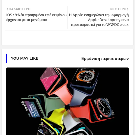
Twi
Wh
ΠΑΛΑΙΌΤΕΡΗ
ΝΕΌΤΕΡΗ
ΙOS 18:Νέα προηγμένα εφέ κειμένου
Η Apple ενημερώνει την εφαρμογή
tter
atsa
έρχονται με τα μηνύματα
Apple Developer για να
προετοιμαστεί για το WWDC 2024
pp
YOU MAY LIKE
Εμφάνιση περισσότερων