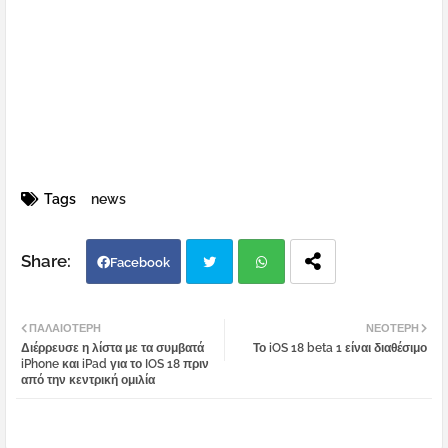
Tags
news
Facebook
Twi
Wh
ΠΑΛΑΙΌΤΕΡΗ
ΝΕΌΤΕΡΗ
Διέρρευσε η λίστα με τα συμβατά
Το iOS 18 beta 1 είναι διαθέσιμο
tter
atsa
iPhone και iPad για το IOS 18 πριν
από την κεντρική ομιλία
pp