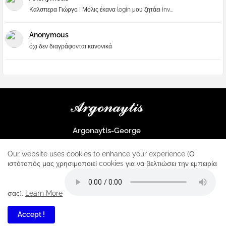
Καλσπερα Γιώργο ! Μόλις έκανα login μου ζητάει inv...
Anonymous
όχι δεν διαγράφονται κανονικά
Argonaytis-George
Μια μεγάλη παρέα που μαθαίνουμε τα πάντα για την Apple και ο
μοναδικός σταθμός για κάθε iphone
Our website uses cookies to enhance your experience (Ο
ιστότοπός μας χρησιμοποιεί cookies για να βελτιώσει την εμπειρία
Home
About
Contact us
Privacy Policy
σας).
Learn More
Accept !
4
All Right Reserved Copyright ...