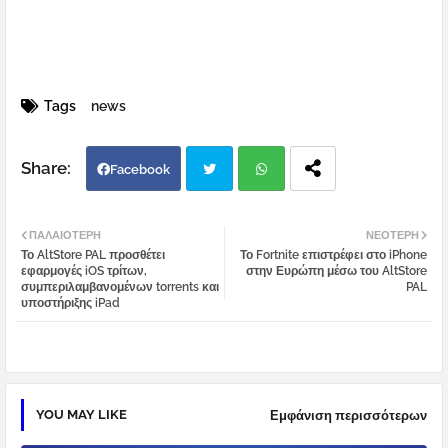
Tags
news
Facebook
Twi
Wh
ΠΑΛΑΙΌΤΕΡΗ
ΝΕΌΤΕΡΗ
Το AltStore PAL προσθέτει
Το Fortnite επιστρέφει στο iPhone
tter
atsa
εφαρμογές iOS τρίτων,
στην Ευρώπη μέσω του AltStore
συμπεριλαμβανομένων torrents και
PAL
υποστήριξης iPad
pp
YOU MAY LIKE
Εμφάνιση περισσότερων