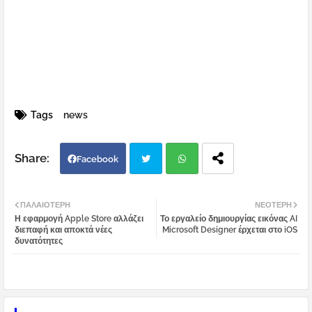
Tags
news
Facebook
Twi
Wh
ΠΑΛΑΙΌΤΕΡΗ
ΝΕΌΤΕΡΗ
Η εφαρμογή Apple Store αλλάζει
Το εργαλείο δημιουργίας εικόνας AI
tter
atsa
διεπαφή και αποκτά νέες
Microsoft Designer έρχεται στο iOS
δυνατότητες
pp