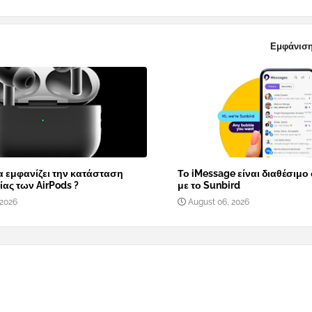
Εμφάνιση
α εμφανίζει την κατάσταση
Το iMessage είναι διαθέσιμο
ας των AirPods ?
με το Sunbird
 2026
August 06, 2026