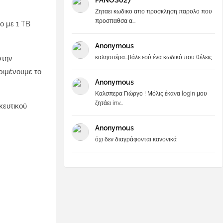
PANOS027
Ζηταει κωδικο απο προσκληση παρολο που
προσπαθσα α...
ο με 1 TB
Anonymous
καλησπέρα...βάλε εσύ ένα κωδικό που θέλεις
στην
ριμένουμε το
Anonymous
Καλσπερα Γιώργο ! Μόλις έκανα login μου
ζητάει inv...
κευτικού
Anonymous
όχι δεν διαγράφονται κανονικά