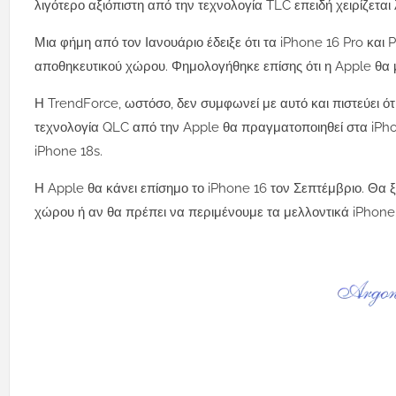
λιγότερο αξιόπιστη από την τεχνολογία TLC επειδή χειρίζεται
Μια φήμη από τον Ιανουάριο έδειξε ότι τα iPhone 16 Pro και
αποθηκευτικού χώρου. Φημολογήθηκε επίσης ότι η Apple θα μ
Η TrendForce, ωστόσο, δεν συμφωνεί με αυτό και πιστεύει ότι
τεχνολογία QLC από την Apple θα πραγματοποιηθεί στα iPhon
iPhone 18s.
Η Apple θα κάνει επίσημο το iPhone 16 τον Σεπτέμβριο. Θα 
χώρου ή αν θα πρέπει να περιμένουμε τα μελλοντικά iPhone