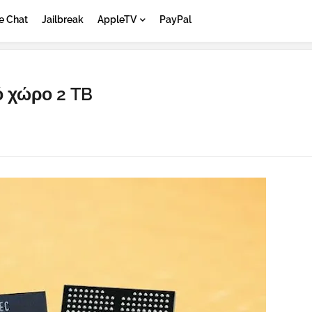
e Chat
Jailbreak
AppleTV
PayPal
ό χώρο 2 TB