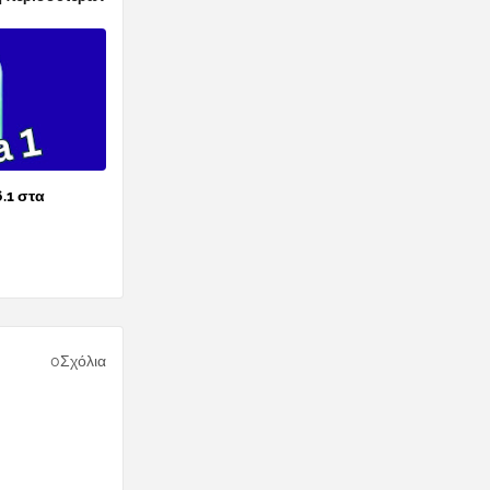
6.1 στα
0Σχόλια