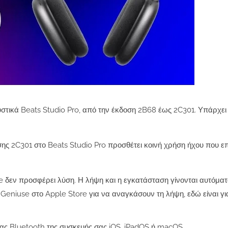
στικά Beats Studio Pro, από την έκδοση 2B68 έως 2C301. Υπάρχει 
ης 2C301 στο Beats Studio Pro προσθέτει κοινή χρήση ήχου που επ
e δεν προσφέρει λύση. Η λήψη και η εγκατάσταση γίνονται αυτόματ
Geniuse στο Apple Store για να αναγκάσουν τη λήψη, εδώ είναι γι
λειας Bluetooth της συσκευής σας iOS, iPadOS ή macOS