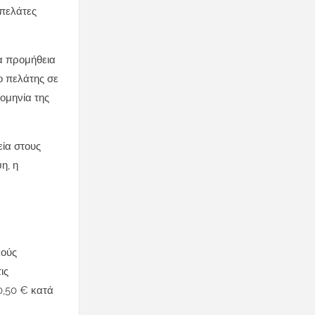
 πελάτες
α προμήθεια
ο πελάτης σε
ομηνία της
εία στους
η, η
κούς
ις
0,50 € κατά