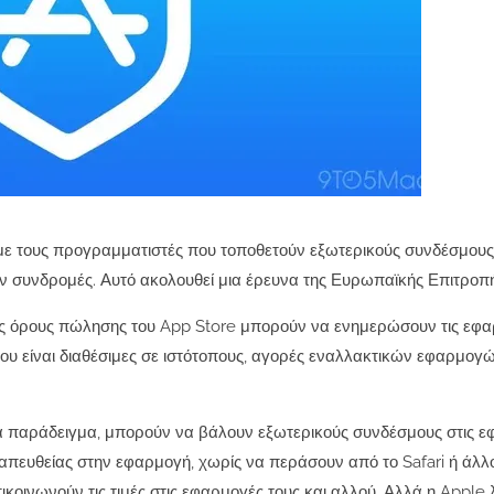
ε τους προγραμματιστές που τοποθετούν εξωτερικούς συνδέσμους 
ν συνδρομές. Αυτό ακολουθεί μια έρευνα της Ευρωπαϊκής Επιτροπής
υς όρους πώλησης του App Store μπορούν να ενημερώσουν τις εφα
υ είναι διαθέσιμες σε ιστότοπους, αγορές εναλλακτικών εφαρμογώ
να παράδειγμα, μπορούν να βάλουν εξωτερικούς συνδέσμους στις 
απευθείας στην εφαρμογή, χωρίς να περάσουν από το Safari ή άλλ
ινωνούν τις τιμές στις εφαρμογές τους και αλλού. Αλλά η Apple λέ