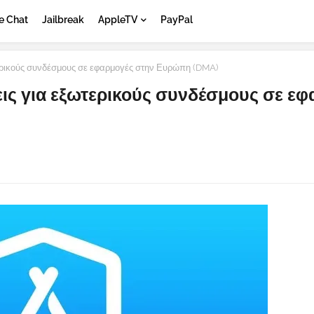
e Chat
Jailbreak
AppleTV
PayPal
ερικούς συνδέσμους σε εφαρμογές στην Ευρώπη (DMA)
εις για εξωτερικούς συνδέσμους σε ε