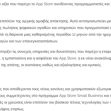
την αξία που παρέχει το App Store συνδέοντας προγραμματιστές και
 επιπλέον της αρχικής αμοιβής απόκτησης. Αυτό αντιπροσωπεύει μι
τις πωλήσεις ψηφιακών αγαθών και υπηρεσιών που πραγματοποιεί 
τά τη διάρκεια μιας καθορισμένης περιόδου 12 μηνών από την ημερ
γών και των επανεγκαταστάσεων.
ίζει τις συνεχείς υπηρεσίες και δυνατότητες που παρέχει η εταιρ
 η εμπιστοσύνη και η ασφάλεια του App Store, η εκ νέου ανακάλυψ
ης απάτης, οι συστάσεις καθώς και αξιολογήσεις και κριτικές.
 που αποδέχονται τους νέους κανόνες και χρησιμοποιούν εξωτερι
 τους συμμετέχοντες στο πρόγραμμα App Store Small Business και τ
 οι χρεώσεις είναι επιπλέον του βασικού τέλους τεχνολογίας των 
ήψεις ετησίως.