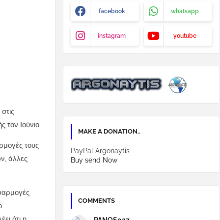
facebook
whatsapp
instagram
youtube
στις
 τον Ιούνιο .
MAKE A DONATION..
ρμογές τους
PayPal Argonaytis
ν, άλλες
Buy send Now
εφαρμογές
COMMENTS
ο
ει ότι η