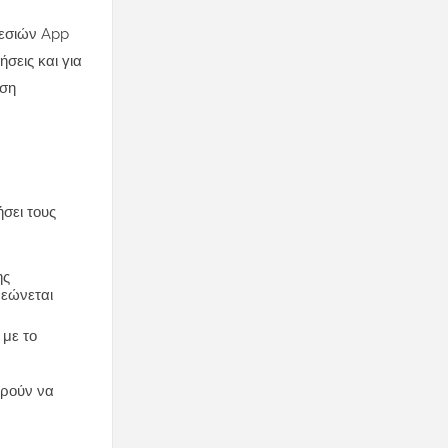
ρεσιών App
σεις και για
ωση
ήσει τους
ης
ρεώνεται
με το
ορούν να