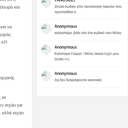
PANOS027
Ζηταει κωδικο απο προσκληση παρολο που
πλευρά και
προσπαθσα α...
Anonymous
για να
καλησπέρα...βάλε εσύ ένα κωδικό που θέλεις
Αγοράς
 API
Anonymous
Καλσπερα Γιώργο ! Μόλις έκανα login μου
ζητάει inv...
Anonymous
αρχικής
όχι δεν διαγράφονται κανονικά
ς σε
 ισχύει για
 αλλά ισχύει