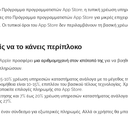
 το Πρόγραμμα προγραμματιστών App Store, η τυπική χρέωση υπη
ντες στο Πρόγραμμα προγραμματιστών App Store για μικρές επιχειρή
Οι τυπικοί όροι του App Store δεν περιλαμβάνουν τη βασική χρέ
ίς να το κάνεις περίπλοκο
η Apple προσφέρει
μια αριθμομηχανή στον ιστότοπό της
για να βοηθ
 πληρώσουν.
ι 5-10% χρέωση υπηρεσιών καταστήματος ανάλογα με το μέγεθος τ
ρομήθεια είναι 10-15%, επιπλέον του βασικού τέλους τεχνολογίας. Χ
ποιείτε επιλογές πληρωμής στο App Store.
κτησης και 7% έως 20% χρέωση υπηρεσιών καταστήματος ανάλογα 
ς 27%.
 σε έναν σύνδεσμο για εξωτερικές πληρωμές. Αλλά οι χρήστες θα μπ