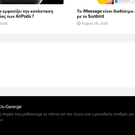
α εμφανίζει την κατάσταση
Το iMessage είναι διαθέσιμο
ας των AirPods ?
με το Sunbird
 2026
August 06, 2026
tis-George
 παρέα που μαθαίνουμε τα πάντα για την Apple και ο μοναδικός σταθμός για
ne