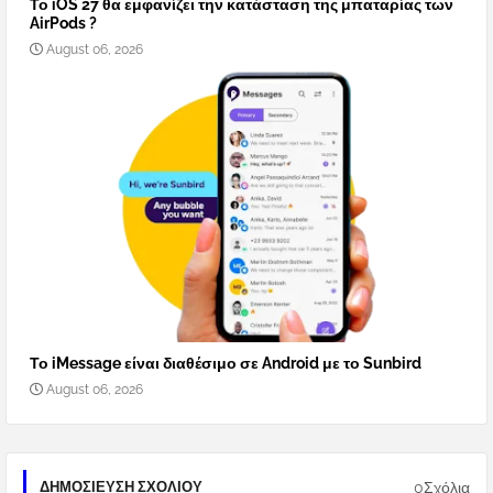
Το iOS 27 θα εμφανίζει την κατάσταση της μπαταρίας των
AirPods ?
August 06, 2026
Το iMessage είναι διαθέσιμο σε Android με το Sunbird
August 06, 2026
0Σχόλια
ΔΗΜΟΣΊΕΥΣΗ ΣΧΟΛΊΟΥ