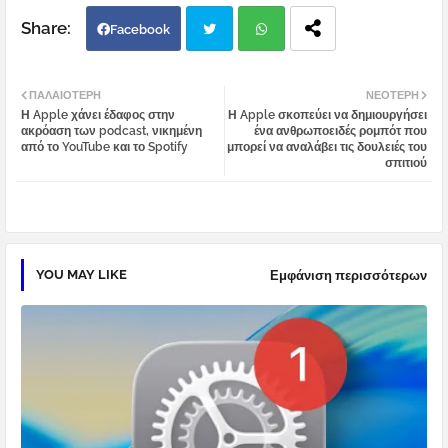
Facebook
Twi
Wh
ΠΑΛΑΙΌΤΕΡΗ
ΝΕΌΤΕΡΗ
Η Apple χάνει έδαφος στην
Η Apple σκοπεύει να δημιουργήσει
tter
atsa
ακρόαση των podcast, νικημένη
ένα ανθρωποειδές ρομπότ που
από το YouTube και το Spotify
μπορεί να αναλάβει τις δουλειές του
σπιτιού
pp
YOU MAY LIKE
Εμφάνιση περισσότερων