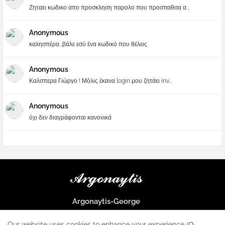
Ζηταει κωδικο απο προσκληση παρολο που προσπαθσα α...
Anonymous
καλησπέρα...βάλε εσύ ένα κωδικό που θέλεις
Anonymous
Καλσπερα Γιώργο ! Μόλις έκανα login μου ζητάει inv...
Anonymous
όχι δεν διαγράφονται κανονικά
Argonaytis-George
Μια μεγάλη παρέα που μαθαίνουμε τα πάντα για την Apple και ο
μοναδικός σταθμός για κάθε iphone
Our website uses cookies to enhance your experience (Ο