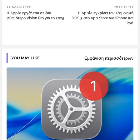
Twi
Wh
ΠΑΛΑΙΌΤΕΡΗ
ΝΕΌΤΕΡΗ
Η Apple εργάζεται σε ένα
Η Apple εγκρίνει τον εξομοιωτή
tter
atsa
φθηνότερο Vision Pro για το 2025
iDOS 3 στο App Store για iPhone και
iPad
pp
YOU MAY LIKE
Εμφάνιση περισσότερων