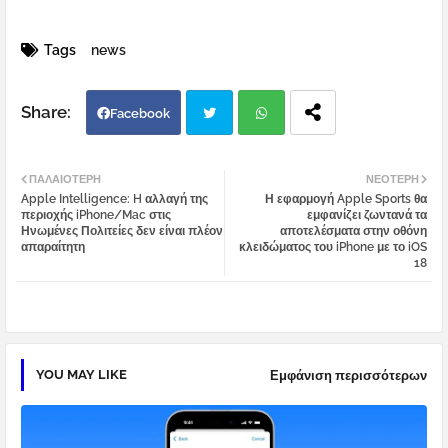
Tags
news
Facebook
Twi
Wh
ΠΑΛΑΙΌΤΕΡΗ
ΝΕΌΤΕΡΗ
Apple Intelligence: H αλλαγή της
Η εφαρμογή Apple Sports θα
tter
atsa
περιοχής iPhone/Mac στις
εμφανίζει ζωντανά τα
Ηνωμένες Πολιτείες δεν είναι πλέον
αποτελέσματα στην οθόνη
απαραίτητη
κλειδώματος του iPhone με το iOS
pp
18
YOU MAY LIKE
Εμφάνιση περισσότερων