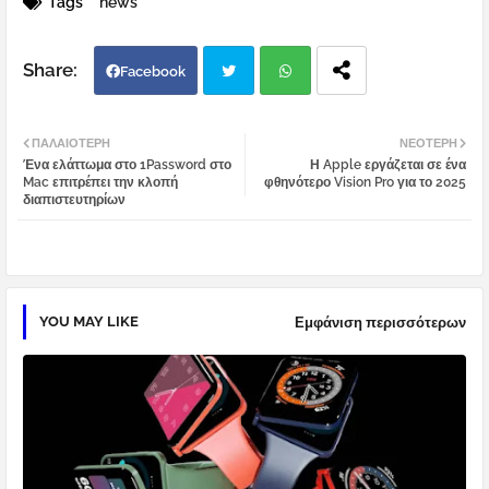
Tags
news
Facebook
Twi
Wh
ΠΑΛΑΙΌΤΕΡΗ
ΝΕΌΤΕΡΗ
Ένα ελάττωμα στο 1Password στο
Η Apple εργάζεται σε ένα
tter
atsa
Mac επιτρέπει την κλοπή
φθηνότερο Vision Pro για το 2025
διαπιστευτηρίων
pp
YOU MAY LIKE
Εμφάνιση περισσότερων