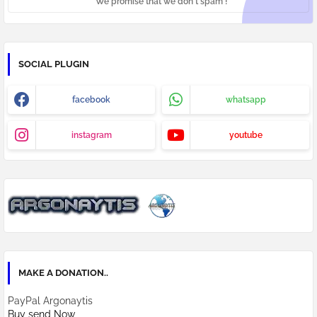
* We promise that we don't spam !
SOCIAL PLUGIN
facebook
whatsapp
instagram
youtube
MAKE A DONATION..
PayPal Argonaytis
Buy send Now