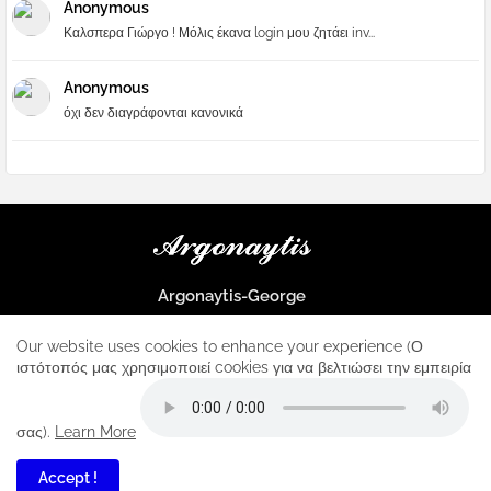
Anonymous
Καλσπερα Γιώργο ! Μόλις έκανα login μου ζητάει inv...
Anonymous
όχι δεν διαγράφονται κανονικά
Argonaytis-George
Μια μεγάλη παρέα που μαθαίνουμε τα πάντα για την Apple και ο
μοναδικός σταθμός για κάθε iphone
Our website uses cookies to enhance your experience (Ο
ιστότοπός μας χρησιμοποιεί cookies για να βελτιώσει την εμπειρία
Home
About
Contact us
Privacy Policy
σας).
Learn More
Accept !
1
All Right Reserved Copyright ...