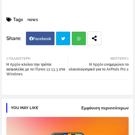
Tags
news
Facebook
Twi
Wh
ΠΑΛΑΙΌΤΕΡΗ
ΝΕΌΤΕΡΗ
Η Apple κλείνει την τρύπα
Η Apple ενημερώνει το
tter
atsa
ασφαλείας με το iTunes 12.13.3 στα
υλικολογισμικό για το AirPods Pro 2
Windows
pp
YOU MAY LIKE
Εμφάνιση περισσότερων