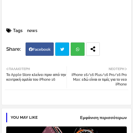
Tags
news
Facebook
Twi
Wh
ΠΑΛΑΙΌΤΕΡΗ
ΝΕΌΤΕΡΗ
Το Apple Store κλείνει πριν από την
iPhone 16/16 Plus/16 Pro/16 Pro
tter
atsa
κεντρική ομιλία του iPhone 16
Max: εδώ είναι οι τιμές για το νεο
iPhone
pp
YOU MAY LIKE
Εμφάνιση περισσότερων