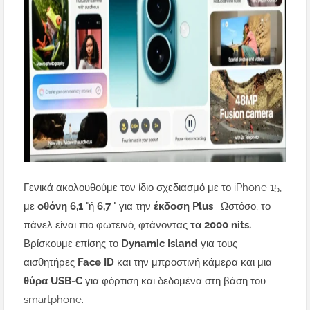
Γενικά ακολουθούμε τον ίδιο σχεδιασμό με το iPhone 15,
με
οθόνη 6,1
"ή
6,7
" για την
έκδοση Plus
. Ωστόσο, το
πάνελ είναι πιο φωτεινό, φτάνοντας
τα 2000 nits.
Βρίσκουμε επίσης το
Dynamic Island
για τους
αισθητήρες
Face ID
και την μπροστινή κάμερα και μια
θύρα USB-C
για φόρτιση και δεδομένα στη βάση του
smartphone.