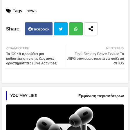
Tags
news
Facebook
Twi
Wh
ΠΑΛΑΙΌΤΕΡΗ
ΝΕΌΤΕΡΗ
Το iOS 18 προσθέτει μια
Final Fantasy Brave Exvius: Tο
tter
atsa
καθυστέρηση για τις ζωντανές
JRPG σύντομα σταματά να παίζεται
δραστηριότητες (Live Activities)
σε iOS
pp
YOU MAY LIKE
Εμφάνιση περισσότερων