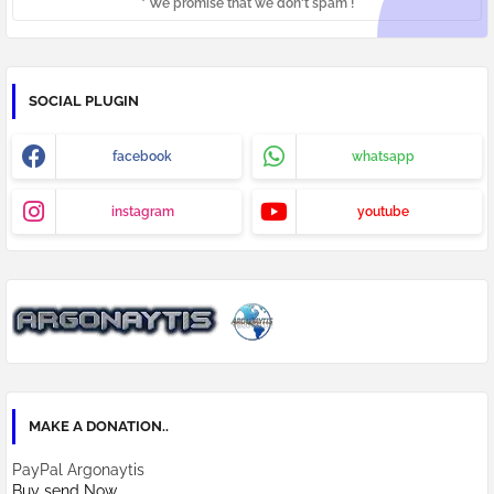
* We promise that we don't spam !
SOCIAL PLUGIN
facebook
whatsapp
instagram
youtube
MAKE A DONATION..
PayPal Argonaytis
Buy send Now