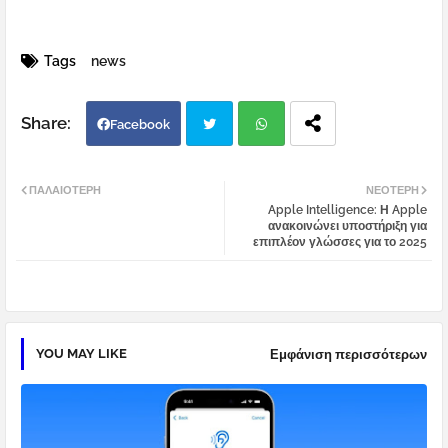
Tags
news
Facebook
Twi
Wh
ΠΑΛΑΙΌΤΕΡΗ
ΝΕΌΤΕΡΗ
Apple Intelligence: Η Apple
tter
atsa
ανακοινώνει υποστήριξη για
επιπλέον γλώσσες για το 2025
pp
YOU MAY LIKE
Εμφάνιση περισσότερων