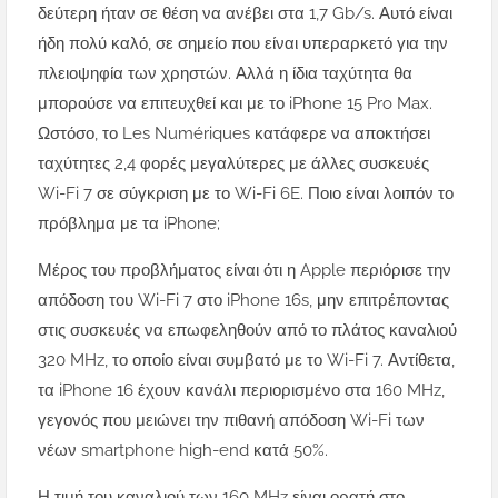
δεύτερη ήταν σε θέση να ανέβει στα 1,7 Gb/s. Αυτό είναι
ήδη πολύ καλό, σε σημείο που είναι υπεραρκετό για την
πλειοψηφία των χρηστών. Αλλά η ίδια ταχύτητα θα
μπορούσε να επιτευχθεί και με το iPhone 15 Pro Max.
Ωστόσο, το Les Numériques κατάφερε να αποκτήσει
ταχύτητες 2,4 φορές μεγαλύτερες με άλλες συσκευές
Wi-Fi 7 σε σύγκριση με το Wi-Fi 6E. Ποιο είναι λοιπόν το
πρόβλημα με τα iPhone;
Μέρος του προβλήματος είναι ότι η Apple περιόρισε την
απόδοση του Wi-Fi 7 στο iPhone 16s, μην επιτρέποντας
στις συσκευές να επωφεληθούν από το πλάτος καναλιού
320 MHz, το οποίο είναι συμβατό με το Wi-Fi 7. Αντίθετα,
τα iPhone 16 έχουν κανάλι περιορισμένο στα 160 MHz,
γεγονός που μειώνει την πιθανή απόδοση Wi-Fi των
νέων smartphone high-end κατά 50%.
Η τιμή του καναλιού των 160 MHz είναι ορατή στο