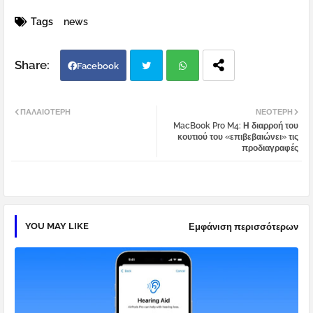
Tags
news
Facebook
Twi
Wh
ΠΑΛΑΙΌΤΕΡΗ
ΝΕΌΤΕΡΗ
MacBook Pro M4: Η διαρροή του
tter
atsa
κουτιού του «επιβεβαιώνει» τις
προδιαγραφές
pp
YOU MAY LIKE
Εμφάνιση περισσότερων