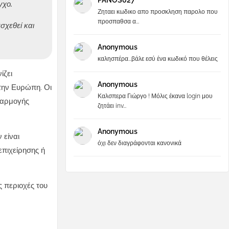
PANOS027
γχο.
Ζηταει κωδικο απο προσκληση παρολο που
προσπαθσα α...
σχεθεί και
Anonymous
καλησπέρα...βάλε εσύ ένα κωδικό που θέλεις
ίζει
Anonymous
την Ευρώπη. Οι
Καλσπερα Γιώργο ! Μόλις έκανα login μου
φαρμογής
ζητάει inv...
Anonymous
 είναι
όχι δεν διαγράφονται κανονικά
επιχείρησης ή
 περιοχές του