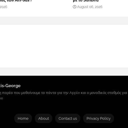
ας των AirPods ?
με το Sunbird
 2026
August 06, 2026
tis-George
 παρέα που μαθαίνουμε τα πάντα για την Apple και ο μοναδικός σταθμός για
ne
Home
About
Contact us
Privacy Policy