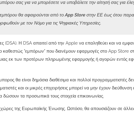
εμπόρου σας για να μπορέσετε να υποβάλετε την αίτησή σας για έλε
 εμπόρου θα αφαιρούνται από το App Store στην ΕΕ έως ότου παρα
ρφωθούν με τον Νόμο για τις Ψηφιακές Υπηρεσίες.
ες (DSA). Η DSA απαιτεί από την Apple να επαληθεύει και να εμφαν
 το καθεστώς "εμπόρων" που διανέμουν εφαρμογές στο App Store σ
 μιας εκ των προτέρων πληρωμένης εφαρμογής ή αγορών εντός ε
μπορος θα είναι δημόσια διαθέσιμα και πολλοί προγραμματιστές δεν
ατιστές και οι μικρές επιχειρήσεις μπορεί να μην έχουν διεύθυνση 
α δώσουν τα προσωπικά τους στοιχεία επικοινωνίας.
 χώρες της Ευρωπαϊκής Ένωσης. Ωστόσο, θα απουσιάζουν σε άλλες