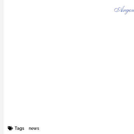
Tags
news