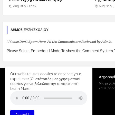
macOS 15.7.9 και macOS 14.8.9
της μπαταρί
August 06, 2026
August 06,
ΔΗΜΟΣΊΕΥΣΗ ΣΧΟΛΊΟΥ
* Please Don't Spam Here. All the Comments are Reviewed by Admin.
Please Select Embedded Mode To show the Comment System.
*
Our website uses cookies to enhance your
Argonay
experience (Ο ιστότοπός μας χρησιμοποιεί
Μια μεγάλη
cookies για να βελτιώσει την εμπειρία σας).
κάθε ipho
Learn More
Accept !