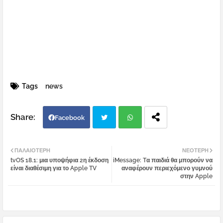
Tags
news
Facebook
Twi
Wh
ΠΑΛΑΙΌΤΕΡΗ
ΝΕΌΤΕΡΗ
tvOS 18.1: μια υποψήφια 2η έκδοση
iMessage: Tα παιδιά θα μπορούν να
tter
atsa
είναι διαθέσιμη για το Apple TV
αναφέρουν περιεχόμενο γυμνού
στην Apple
pp