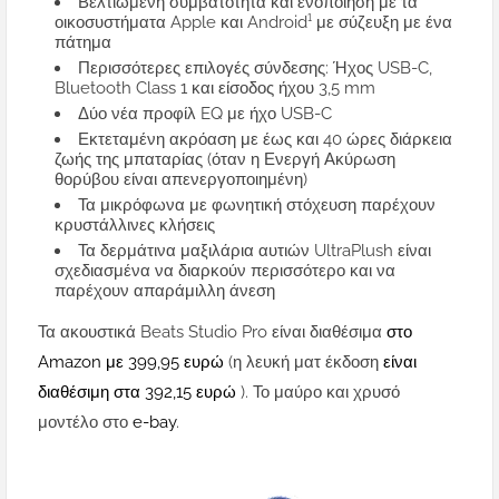
Βελτιωμένη συμβατότητα και ενοποίηση με τα
οικοσυστήματα Apple και Android¹ με σύζευξη με ένα
πάτημα
Περισσότερες επιλογές σύνδεσης: Ήχος USB-C,
Bluetooth Class 1 και είσοδος ήχου 3,5 mm
Δύο νέα προφίλ EQ με ήχο USB-C
Εκτεταμένη ακρόαση με έως και 40 ώρες διάρκεια
ζωής της μπαταρίας (όταν η Ενεργή Ακύρωση
θορύβου είναι απενεργοποιημένη)
Τα μικρόφωνα με φωνητική στόχευση παρέχουν
κρυστάλλινες κλήσεις
Τα δερμάτινα μαξιλάρια αυτιών UltraPlush είναι
σχεδιασμένα να διαρκούν περισσότερο και να
παρέχουν απαράμιλλη άνεση
Τα ακουστικά Beats Studio Pro είναι διαθέσιμα
στο
Amazon με 399,95 ευρώ
(η λευκή ματ έκδοση
είναι
διαθέσιμη στα 392,15 ευρώ
). Το μαύρο και χρυσό
μοντέλο στο
e-bay
.