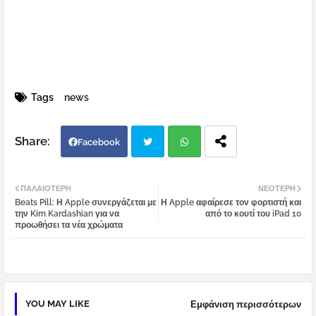
Tags
news
Facebook
Twi
Wh
ΠΑΛΑΙΌΤΕΡΗ
ΝΕΌΤΕΡΗ
Beats Pill: Η Apple συνεργάζεται με
Η Apple αφαίρεσε τον φορτιστή και
tter
atsa
την Kim Kardashian για να
από το κουτί του iPad 10
προωθήσει τα νέα χρώματα
pp
YOU MAY LIKE
Εμφάνιση περισσότερων