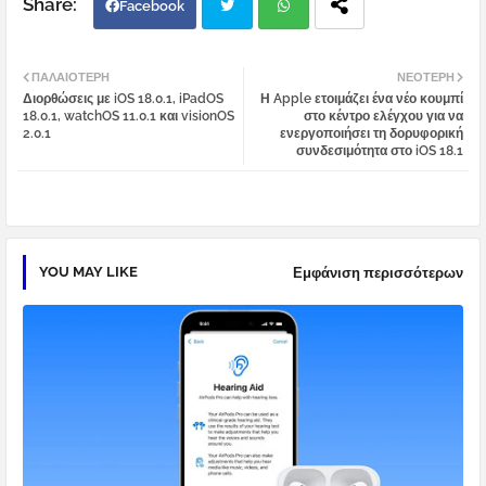
Facebook
Twi
Wh
ΠΑΛΑΙΌΤΕΡΗ
ΝΕΌΤΕΡΗ
Διορθώσεις με iOS 18.0.1, iPadOS
Η Apple ετοιμάζει ένα νέο κουμπί
tter
atsa
18.0.1, watchOS 11.0.1 και visionOS
στο κέντρο ελέγχου για να
2.0.1
ενεργοποιήσει τη δορυφορική
συνδεσιμότητα στο iOS 18.1
pp
YOU MAY LIKE
Εμφάνιση περισσότερων