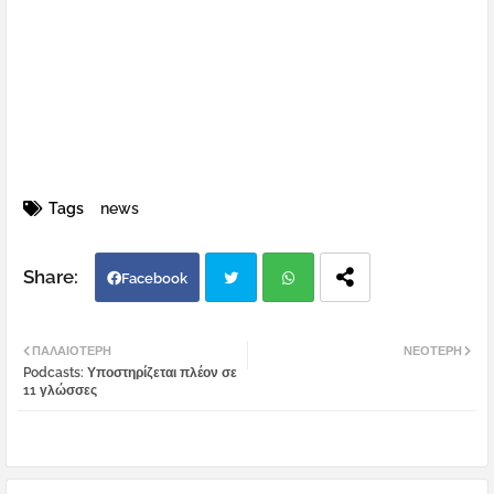
Tags
news
Facebook
Twi
Wh
ΠΑΛΑΙΌΤΕΡΗ
ΝΕΌΤΕΡΗ
Podcasts: Υποστηρίζεται πλέον σε
tter
atsa
11 γλώσσες
pp