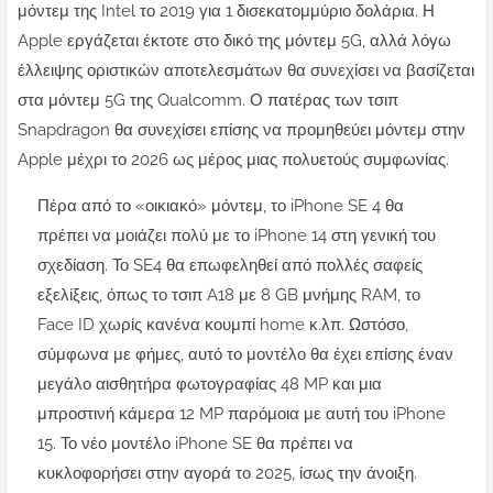
μόντεμ της Intel το 2019 για 1 δισεκατομμύριο δολάρια. Η
Apple εργάζεται έκτοτε στο δικό της μόντεμ 5G, αλλά λόγω
έλλειψης οριστικών αποτελεσμάτων θα συνεχίσει να βασίζεται
στα μόντεμ 5G της Qualcomm. Ο πατέρας των τσιπ
Snapdragon θα συνεχίσει επίσης να προμηθεύει μόντεμ στην
Apple μέχρι το 2026 ως μέρος μιας πολυετούς συμφωνίας.
Πέρα από το «οικιακό» μόντεμ, το iPhone SE 4 θα
πρέπει να μοιάζει πολύ με το iPhone 14 στη γενική του
σχεδίαση. Το SE4 θα επωφεληθεί από πολλές σαφείς
εξελίξεις, όπως το τσιπ A18 με 8 GB μνήμης RAM, το
Face ID χωρίς κανένα κουμπί home κ.λπ. Ωστόσο,
σύμφωνα με φήμες, αυτό το μοντέλο θα έχει επίσης έναν
μεγάλο αισθητήρα φωτογραφίας 48 MP και μια
μπροστινή κάμερα 12 MP παρόμοια με αυτή του iPhone
15. Το νέο μοντέλο iPhone SE θα πρέπει να
κυκλοφορήσει στην αγορά το 2025, ίσως την άνοιξη.