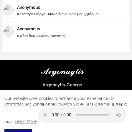
Anonymous
Καλσπερα Γιώργο ! Μόλις έκανα login μου ζητάει inv...
Anonymous
όχι δεν διαγράφονται κανονικά
Argonaytis-George
Μια μεγάλη παρέα που μαθαίνουμε τα πάντα για την Apple και ο
μοναδικός σταθμός για κάθε iphone
Our website uses cookies to enhance your experience (Ο
ιστότοπός μας χρησιμοποιεί cookies για να βελτιώσει την εμπειρία
Home
About
Contact us
Privacy Policy
σας).
Learn More