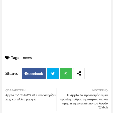
Tags
news
Facebook
Twi
Wh
ΠΑΛΑΙΌΤΕΡΗ
ΝΕΌΤΕΡΗ
Apple TV: Το tvOS 18.2 υποστηρίζει
Η Apple θα προετοιμάσει μια
tter
atsa
21:9 και άλλες μορφές
πρόκληση δραστηριοτήτων για να
τιμήσει τη 10η επέτειο του Apple
Watch
pp