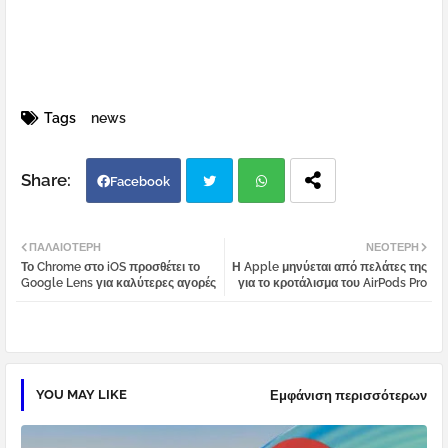
Tags
news
Facebook
Twi
Wh
ΠΑΛΑΙΌΤΕΡΗ
ΝΕΌΤΕΡΗ
Το Chrome στο iOS προσθέτει το
Η Apple μηνύεται από πελάτες της
tter
atsa
Google Lens για καλύτερες αγορές
για το κροτάλισμα του AirPods Pro
pp
YOU MAY LIKE
Εμφάνιση περισσότερων