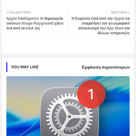
Twi
Wh
ΠΑΛΑΙΌΤΕΡΗ
ΝΕΌΤΕΡΗ
Apple Intelligence: Η δημιουργία
Η Ευρώπη ζητά από την Apple να
tter
atsa
εικόνων Image Playground χάνει
σταματήσει τον γεωγραφικό
ένα από τα στυλ της
αποκλεισμό του App Store και
άλλων υπηρεσιών
pp
YOU MAY LIKE
Εμφάνιση περισσότερων