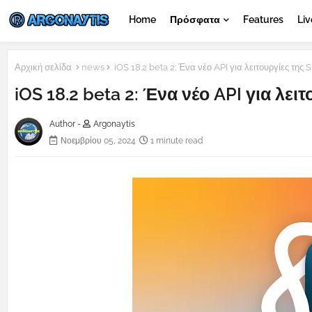
Home
Πρόσφατα
Features
Liv
Αρχική σελίδα
news
iOS 18.2 beta 2: Ένα νέο API για λειτουργίες της S
iOS 18.2 beta 2: Ένα νέο API για λειτ
Author -
Argonaytis
Νοεμβρίου 05, 2024
1 minute read