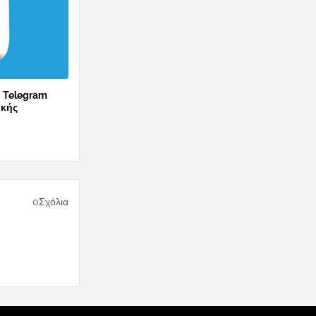
ο Telegram
ικής
0Σχόλια