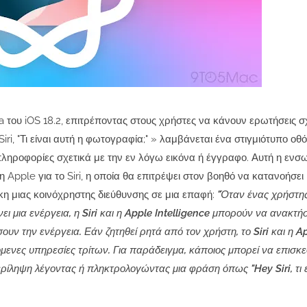
 του iOS 18.2, επιτρέποντας στους χρήστες να κάνουν ερωτήσεις σ
iri, "Τι είναι αυτή η φωτογραφία;" » λαμβάνεται ένα στιγμιότυπο οθό
 πληροφορίες σχετικά με την εν λόγω εικόνα ή έγγραφο. Αυτή η εν
 Apple για το Siri, η οποία θα επιτρέψει στον βοηθό να κατανοήσει 
κη μιας κοινόχρηστης διεύθυνσης σε μια επαφή:
"Όταν ένας χρήστης
ει μια ενέργεια, η Siri και η Apple Intelligence μπορούν να ανακτή
υν την ενέργεια. Εάν ζητηθεί ρητά από τον χρήστη, το Siri και η A
μενες υπηρεσίες τρίτων. Για παράδειγμα, κάποιος μπορεί να επισκε
περίληψη λέγοντας ή πληκτρολογώντας μια φράση όπως "Hey Siri, τι ε