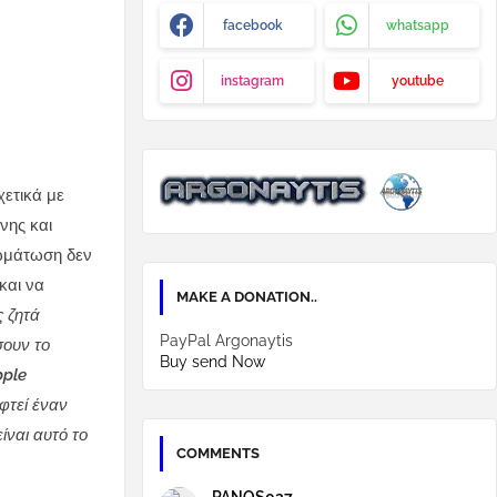
facebook
whatsapp
instagram
youtube
χετικά με
νης και
σωμάτωση δεν
και να
MAKE A DONATION..
 ζητά
PayPal Argonaytis
σουν το
Buy send Now
pple
φτεί έναν
ίναι αυτό το
COMMENTS