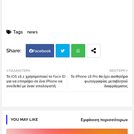
Tags
news
Facebook
Twi
Wh
ΠΑΛΑΙΌΤΕΡΗ
ΝΕΌΤΕΡΗ
Το iOS 18.2 χρησιμοποιεί το Face ID
Το iPhone 18 Pro θα έχει αισθητήρα
tter
atsa
για να επιτρέψει σε ένα iPhone να
φωτογραφίας μεταβλητού
συνδεθεί με έναν υπολογιστή
διαφράγματος
pp
YOU MAY LIKE
Εμφάνιση περισσότερων