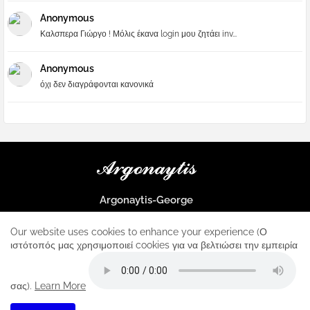
Anonymous
Καλσπερα Γιώργο ! Μόλις έκανα login μου ζητάει inv...
Anonymous
όχι δεν διαγράφονται κανονικά
Argonaytis-George
Μια μεγάλη παρέα που μαθαίνουμε τα πάντα για την Apple και ο
μοναδικός σταθμός για κάθε iphone
Our website uses cookies to enhance your experience (Ο
ιστότοπός μας χρησιμοποιεί cookies για να βελτιώσει την εμπειρία
Home
About
Contact us
Privacy Policy
σας).
Learn More