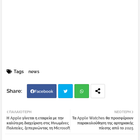
Tags
news
Facebook
Twi
Wh
ΠΑΛΑΙΌΤΕΡΗ
ΝΕΌΤΕΡΗ
Η Apple γίνεται η εταιρεία με την
Τα Apple Watches θα προσφέρουν
tter
atsa
καλύτερη διαχείριση στις Ηνωμένες
παρακολούθηση της αρτηριακής
Πολιτείες, ξεπερνώντας τη Microsoft
πίεσης από το 2025
pp