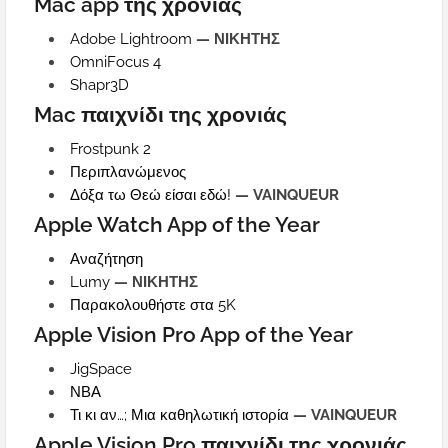
Mac app της χρονιάς
Adobe Lightroom
— ΝΙΚΗΤΗΣ
OmniFocus 4
Shapr3D
Mac παιχνίδι της χρονιάς
Frostpunk 2
Περιπλανώμενος
Δόξα τω Θεώ είσαι εδώ!
— VAINQUEUR
Apple Watch App of the Year
Αναζήτηση
Lumy
— ΝΙΚΗΤΗΣ
Παρακολουθήστε στα 5K
Apple Vision Pro App of the Year
JigSpace
ΝΒΑ
Τι κι αν…; Μια καθηλωτική ιστορία
— VAINQUEUR
Apple Vision Pro παιχνίδι της χρονιάς