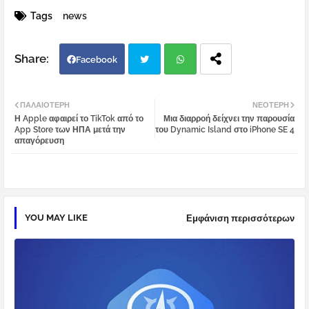
Tags
news
Facebook
Twi
Wh
ΠΑΛΑΙΌΤΕΡΗ
ΝΕΌΤΕΡΗ
Η Apple αφαιρεί το TikTok από το
Μια διαρροή δείχνει την παρουσία
tter
atsa
App Store των ΗΠΑ μετά την
του Dynamic Island στο iPhone SE 4
απαγόρευση
pp
YOU MAY LIKE
Εμφάνιση περισσότερων