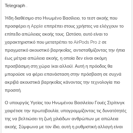
Telegraph
.
Ήδη διαθέσιμο στο Ηνωμένο Βασίλειο, το τεστ ακοής που
προσφέρει η Apple επιτρέπει στους χρήστες να ελέγχουν το
επίπεδο απώλειας ακοής τους. Ωστόσο, αυτό είναι το
χαρακτηριστικό που μετατρέπει το AirPods Pro 2 σε
πραγματικό ακουστικό βαρηκοΐας, αντισταθμίζοντας την ήπια
έως μέτρια απώλεια ακοής, η οποία δεν είναι ακόμη
προσβάσιμη στη χώρα (και αλλού). Αυτή η πρόοδος θα
μπορούσε να φέρει επανάσταση στην πρόσβαση σε συχνά
ακριβά ακουστικά βαρηκοΐας κάνοντας την τεχνολογία πιο
προσιτή.
Ο υπουργός Υγείας του Ηνωμένου Βασιλείου Γουές Στρίτινγκ
χαιρέτισε την πρωτοβουλία, υπογραμμίζοντας τις δυνατότητές
της να βελτιώσει τη ζωή χιλιάδων ανθρώπων με απώλεια
ακοής. Σύμφωνα με τον ίδιο, αυτή η ρυθμιστική αλλαγή είναι