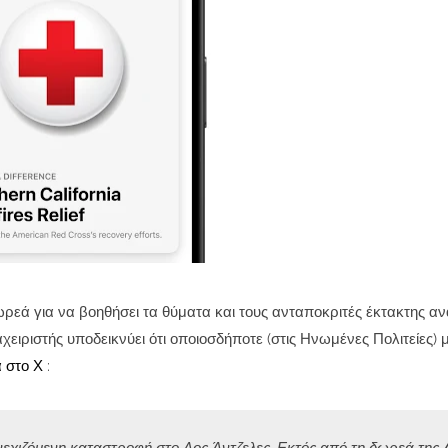
δωρεά για να βοηθήσει τα θύματα και τους ανταποκριτές έκτακτης α
αχειριστής υποδεικνύει ότι οποιοσδήποτε (στις Ηνωμένες Πολιτείες) 
α στο Χ
: