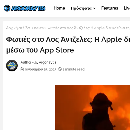
Home
Πρόσφατα
Features
Liv
Αρχική σελίδα
news
Φωτιές στο Λος Άντζελες: Η Apple διευκολύνει τ
Φωτιές στο Λος Άντζελες: Η Apple 
μέσω του App Store
Author -
Argonaytis
Ιανουαρίου 15, 2025
1 minute read