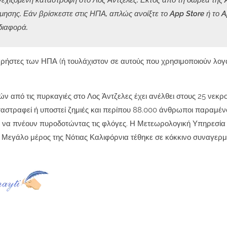
υνεχιζόμενη καταστροφή στο Λος Άντζελες. Εκτός από τη δωρεά της 
ησης. Εάν βρίσκεστε στις ΗΠΑ, απλώς ανοίξτε το App Store ή το 
διαφορά.
υς χρήστες των ΗΠΑ (ή τουλάχιστον σε αυτούς που χρησιμοποιούν λο
ν από τις πυρκαγιές στο Λος Άντζελες έχει ανέλθει στους 25 νεκρο
αταστραφεί ή υποστεί ζημιές και περίπου 88.000 άνθρωποι παραμέ
ζουν να πνέουν πυροδοτώντας τις φλόγες. Η Μετεωρολογική Υπηρεσί
 Μεγάλο μέρος της Νότιας Καλιφόρνια τέθηκε σε κόκκινο συναγερμ