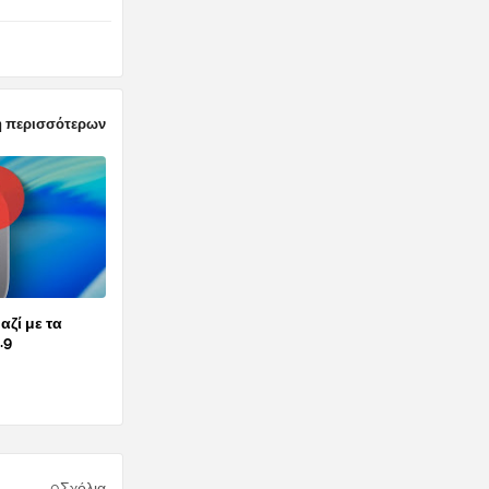
 περισσότερων
αζί με τα
.9
0Σχόλια