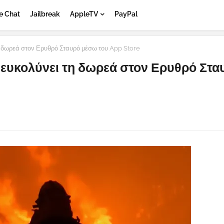
e Chat
Jailbreak
AppleTV
PayPal
η δωρεά στον Ερυθρό Σταυρό μέσω του App Store
διευκολύνει τη δωρεά στον Ερυθρό Στα