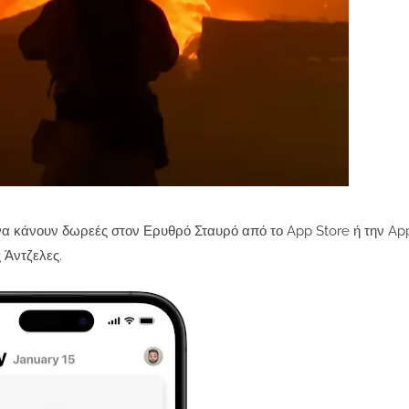
να κάνουν δωρεές στον Ερυθρό Σταυρό από το App Store ή την App
 Άντζελες.