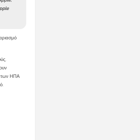
Apple,
Apple
γαριασμό
ύς.
νουν
α των ΗΠΑ
ό.