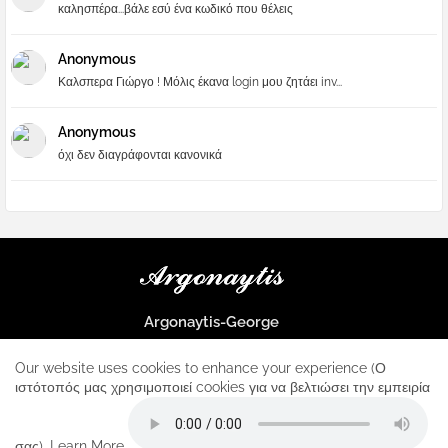
καλησπέρα...βάλε εσύ ένα κωδικό που θέλεις
Anonymous
Καλσπερα Γιώργο ! Μόλις έκανα login μου ζητάει inv...
Anonymous
όχι δεν διαγράφονται κανονικά
Argonaytis-George
Μια μεγάλη παρέα που μαθαίνουμε τα πάντα για την Apple και ο
μοναδικός σταθμός για κάθε iphone
Our website uses cookies to enhance your experience (Ο
ιστότοπός μας χρησιμοποιεί cookies για να βελτιώσει την εμπειρία
Home
About
Contact us
Privacy Policy
σας).
Learn More