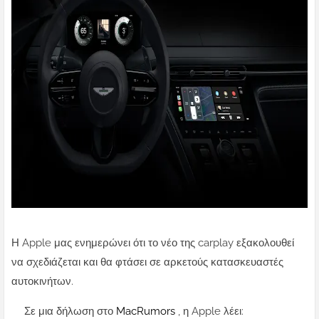
Η Apple μας ενημερώνει ότι το νέο της carplay εξακολουθεί
να σχεδιάζεται και θα φτάσει σε αρκετούς κατασκευαστές
αυτοκινήτων.
Σε μια δήλωση στο
MacRumors
, η Apple λέει: