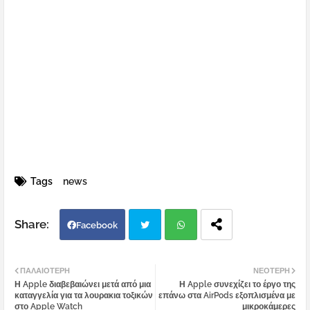
Tags
news
Facebook
Twi
Wh
ΠΑΛΑΙΌΤΕΡΗ
ΝΕΌΤΕΡΗ
Η Apple διαβεβαιώνει μετά από μια
Η Apple συνεχίζει το έργο της
tter
atsa
καταγγελία για τα λουρακια τοξικών
επάνω στα AirPods εξοπλισμένα με
στο Apple Watch
μικροκάμερες