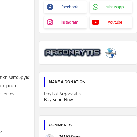
facebook
whatsapp
instagram
youtube
ική λειτουργία
MAKE A DONATION..
αση αυτή
ψει την
PayPal Argonaytis
Buy send Now
COMMENTS
ν