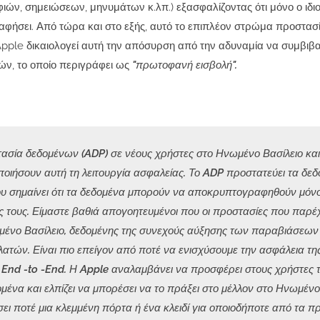
ν, σημειώσεων, μηνυμάτων κ.λπ.) εξασφαλίζοντας ότι μόνο ο ιδιο
ήσει. Από τώρα και στο εξής, αυτό το επιπλέον στρώμα προστασί
pple δικαιολογεί αυτή την απόσυρση από την αδυναμία να συμβιβα
ν, το οποίο περιγράφει ως
"πρωτοφανή εισβολή".
σία δεδομένων (ADP) σε νέους χρήστες στο Ηνωμένο Βασίλειο και
ποιήσουν αυτή τη λειτουργία ασφαλείας. Το ADP προστατεύει τα δε
υ σημαίνει ότι τα δεδομένα μπορούν να αποκρυπτογραφηθούν μόν
ης τους. Είμαστε βαθιά απογοητευμένοι που οι προστασίες που παρέ
νωμένο Βασίλειο, δεδομένης της συνεχούς αύξησης των παραβιάσεων
λατών. Είναι πιο επείγον από ποτέ να ενισχύσουμε την ασφάλεια τη
nd -to -End. Η Apple αναλαμβάνει να προσφέρει στους χρήστες τ
ένα και ελπίζει να μπορέσει να το πράξει στο μέλλον στο Ηνωμένο 
ι ποτέ μια κλεμμένη πόρτα ή ένα κλειδί για οποιοδήποτε από τα πρ