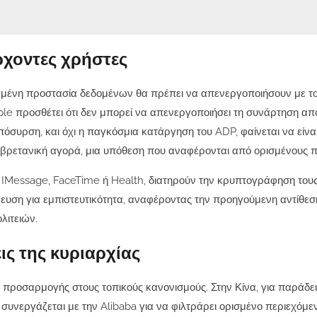
ρχοντες χρήστες
γμένη προστασία δεδομένων θα πρέπει να απενεργοποιήσουν με το
pple προσθέτει ότι δεν μπορεί να απενεργοποιήσει τη συνάρτηση α
όσυρση, και όχι η παγκόσμια κατάργηση του ADP, φαίνεται να είνα
βρετανική αγορά, μια υπόθεση που αναφέρονται από ορισμένους 
α IMessage, FaceTime ή Health, διατηρούν την κρυπτογράφηση του
σμευση για εμπιστευτικότητα, αναφέροντας την προηγούμενη αντίθεσ
λιτειών.
ις της κυριαρχίας
προσαρμογής στους τοπικούς κανονισμούς. Στην Κίνα, για παράδει
 συνεργάζεται με την Alibaba για να φιλτράρει ορισμένο περιεχόμε