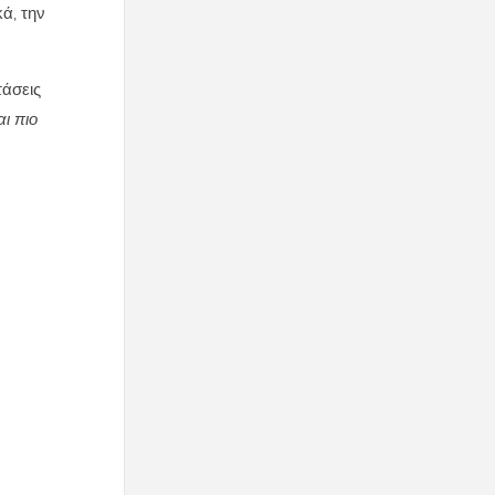
ά, την
τάσεις
ι πιο