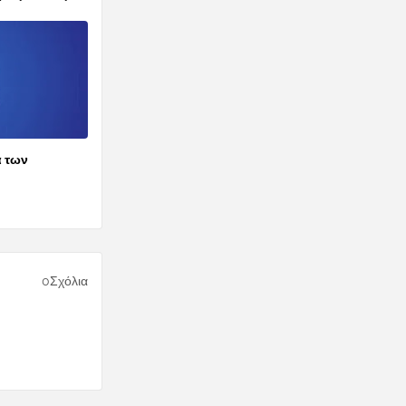
α των
0Σχόλια