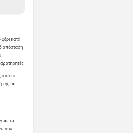
 χέρι κατά
πό απόσταση
ι
παρατηρητές.
ς από το
ή της σε
γμα, το
νο που