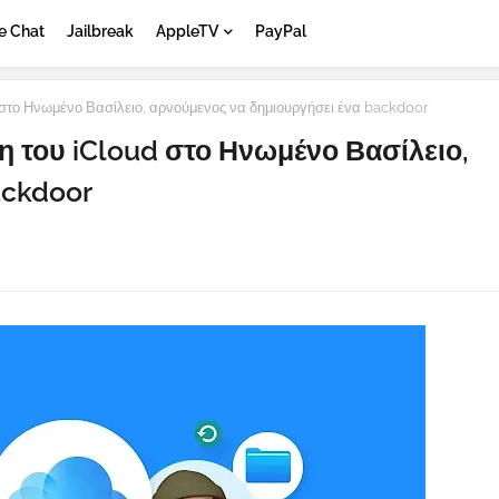
e Chat
Jailbreak
AppleTV
PayPal
στο Ηνωμένο Βασίλειο, αρνούμενος να δημιουργήσει ένα backdoor
 του iCloud στο Ηνωμένο Βασίλειο,
ackdoor