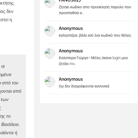
PANOS027
κτήτης,
Ζηταει κωδικο απο προσκληση παρολο που
ας δεν
προσπαθσα α...
στεί η
Anonymous
καλησπέρα...βάλε εσύ ένα κωδικό που θέλεις
Anonymous
Καλσπερα Γιώργο ! Μόλις έκανα login μου
ζητάει inv...
 οι
δομένα
Anonymous
ο από τον
όχι δεν διαγράφονται κανονικά
χονται από
 των
ς
ης το
Βασίλειο.
οϊόντα ή