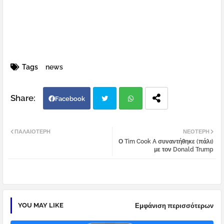
Tags
news
Facebook
Twi
Wh
ΠΑΛΑΙΌΤΕΡΗ
ΝΕΌΤΕΡΗ
Ο Tim Cook A συναντήθηκε (πάλι)
tter
atsa
με τον Donald Trump
pp
YOU MAY LIKE
Εμφάνιση περισσότερων