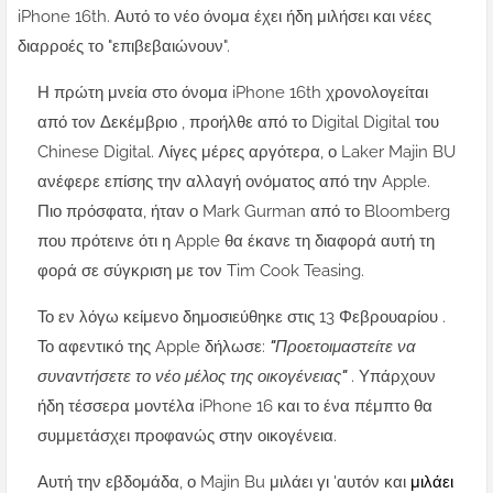
iPhone 16th. Αυτό το νέο όνομα έχει ήδη μιλήσει και νέες
διαρροές το "επιβεβαιώνουν".
Η πρώτη μνεία στο όνομα iPhone 16th χρονολογείται
από τον Δεκέμβριο , προήλθε από το Digital Digital του
Chinese Digital. Λίγες μέρες αργότερα, ο Laker Majin BU
ανέφερε επίσης την αλλαγή ονόματος από την Apple.
Πιο πρόσφατα, ήταν ο Mark Gurman από το Bloomberg
που πρότεινε ότι η Apple θα έκανε τη διαφορά αυτή τη
φορά σε σύγκριση με τον Tim Cook Teasing.
Το εν λόγω κείμενο δημοσιεύθηκε στις 13 Φεβρουαρίου .
Το αφεντικό της Apple δήλωσε:
"Προετοιμαστείτε να
συναντήσετε το νέο μέλος της οικογένειας"
. Υπάρχουν
ήδη τέσσερα μοντέλα iPhone 16 και το ένα πέμπτο θα
συμμετάσχει προφανώς στην οικογένεια.
Αυτή την εβδομάδα, ο Majin Bu μιλάει γι 'αυτόν και
μιλάει