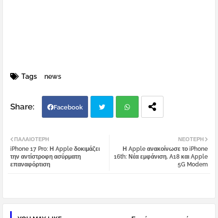
Tags
news
Facebook
Twi
Wh
ΠΑΛΑΙΌΤΕΡΗ
ΝΕΌΤΕΡΗ
iPhone 17 Pro: Η Apple δοκιμάζει
Η Apple ανακοίνωσε το iPhone
tter
atsa
την αντίστροφη ασύρματη
16th: Νέα εμφάνιση, A18 και Apple
επαναφόρτιση
5G Modem
pp