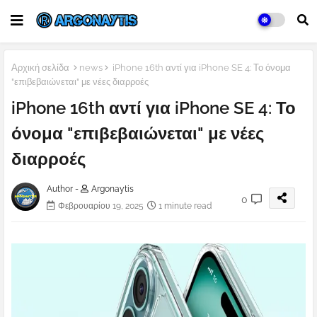
Αρχική σελίδα
news
iPhone 16th αντί για iPhone SE 4: Το όνομα
"επιβεβαιώνεται" με νέες διαρροές
iPhone 16th αντί για iPhone SE 4: Το
όνομα "επιβεβαιώνεται" με νέες
διαρροές
Author -
Argonaytis
0
Φεβρουαρίου 19, 2025
1 minute read