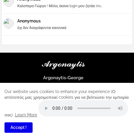
Καλσπερα Γιώργο ! Μόλις έκανα login μου ζητάει inv...
Anonymous
όχι δεν διαγράφονται κανονικά
Argonaytis-George
Μια μεγάλη παρέα που μαθαίνουμε τα πάντα για την Apple και ο
μοναδικός σταθμός για κάθε iphone
Our website uses cookies to enhance your experience (Ο
ιστότοπός μας χρησιμοποιεί cookies για να βελτιώσει την εμπειρία
Home
About
Contact us
Privacy Policy
σας).
Learn More
Accept !
5
All Right Reserved Copyright ...