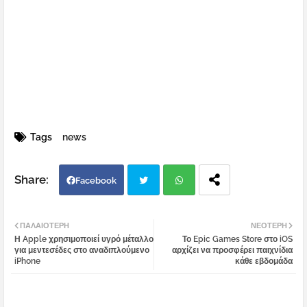
Tags
news
Facebook
Twi
Wh
ΠΑΛΑΙΌΤΕΡΗ
ΝΕΌΤΕΡΗ
Η Apple χρησιμοποιεί υγρό μέταλλο
Το Epic Games Store στο iOS
tter
atsa
για μεντεσέδες στο αναδιπλούμενο
αρχίζει να προσφέρει παιχνίδια
iPhone
κάθε εβδομάδα
pp